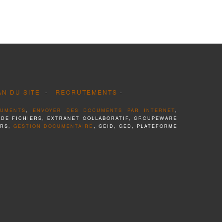
AN DU SITE
-
RECRUTEMENTS
-
CUMENTS
,
ENVOYER DES DOCUMENTS PAR INTERNET
,
 DE FICHIERS, EXTRANET COLLABORATIF, GROUPEWARE
ERS,
GESTION DOCUMENTAIRE
, GEID, GED, PLATEFORME