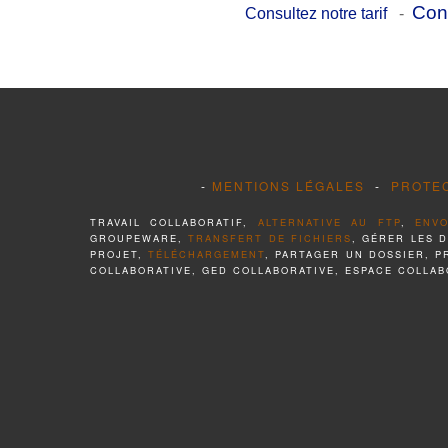
Con
Consultez notre tarif
-
-
MENTIONS LÉGALES
-
PROTE
TRAVAIL COLLABORATIF,
ALTERNATIVE AU FTP
,
ENVO
GROUPEWARE,
TRANSFERT DE FICHIERS
, GÉRER LES 
PROJET,
TÉLÉCHARGEMENT
, PARTAGER UN DOSSIER, 
COLLABORATIVE, GED COLLABORATIVE, ESPACE COLLAB