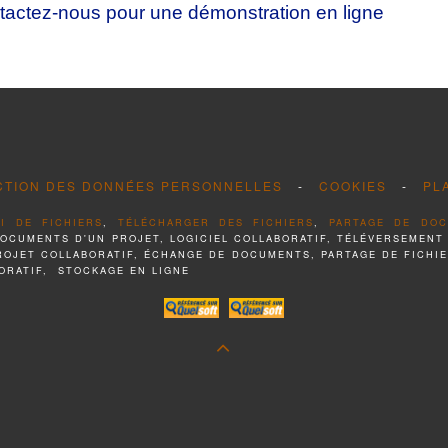
tactez-nous pour une démonstration en ligne
CTION DES DONNÉES PERSONNELLES
-
COOKIES
-
PL
I DE FICHIERS
,
TÉLÉCHARGER DES FICHIERS
,
PARTAGE DE DO
DOCUMENTS D'UN PROJET, LOGICIEL COLLABORATIF, TÉLÉVERSEMENT
PROJET COLLABORATIF, ÉCHANGE DE DOCUMENTS, PARTAGE DE FICHI
ORATIF, STOCKAGE EN LIGNE