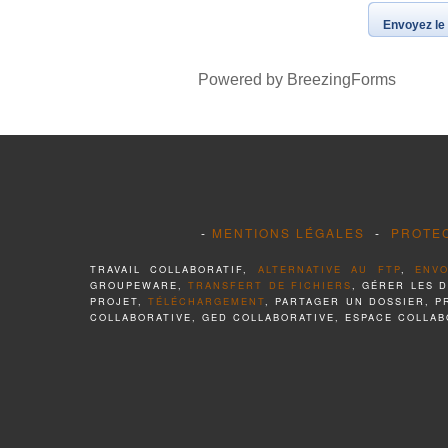
Envoyez l
Powered by BreezingForms
-
MENTIONS LÉGALES
-
PROTE
TRAVAIL COLLABORATIF,
ALTERNATIVE AU FTP
,
ENVO
GROUPEWARE,
TRANSFERT DE FICHIERS
, GÉRER LES 
PROJET,
TÉLÉCHARGEMENT
, PARTAGER UN DOSSIER, 
COLLABORATIVE, GED COLLABORATIVE, ESPACE COLLAB