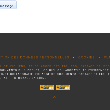
e message
CTION DES DONNÉES PERSONNELLES
-
COOKIES
-
PL
I DE FICHIERS
,
TÉLÉCHARGER DES FICHIERS
,
PARTAGE DE DO
DOCUMENTS D'UN PROJET, LOGICIEL COLLABORATIF, TÉLÉVERSEMENT
PROJET COLLABORATIF, ÉCHANGE DE DOCUMENTS, PARTAGE DE FICHI
ORATIF, STOCKAGE EN LIGNE