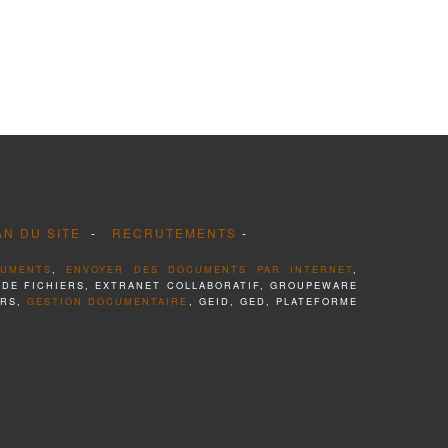
AN DU SITE
-
RECRUTEMENTS
-
CUMENTS
,
ENVOYER DES DOCUMENTS PAR INTERNET
,
 DE FICHIERS, EXTRANET COLLABORATIF, GROUPEWARE
ERS,
GESTION DOCUMENTAIRE
, GEID, GED, PLATEFORME