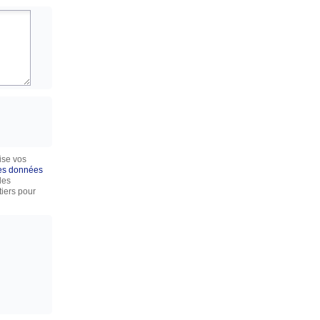
ise vos
des données
des
iers pour