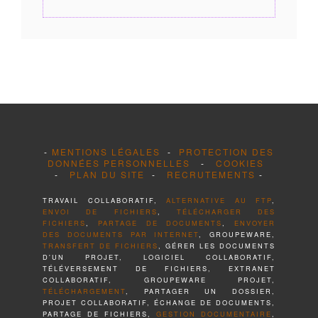
-
MENTIONS LÉGALES
-
PROTECTION DES
DONNÉES PERSONNELLES
-
COOKIES
-
PLAN DU SITE
-
RECRUTEMENTS
-
TRAVAIL COLLABORATIF,
ALTERNATIVE AU FTP
,
ENVOI DE FICHIERS
,
TÉLÉCHARGER DES
FICHIERS
,
PARTAGE DE DOCUMENTS
,
ENVOYER
DES DOCUMENTS PAR INTERNET
, GROUPEWARE,
TRANSFERT DE FICHIERS
, GÉRER LES DOCUMENTS
D'UN PROJET, LOGICIEL COLLABORATIF,
TÉLÉVERSEMENT DE FICHIERS, EXTRANET
COLLABORATIF, GROUPEWARE PROJET,
TÉLÉCHARGEMENT
, PARTAGER UN DOSSIER,
PROJET COLLABORATIF, ÉCHANGE DE DOCUMENTS,
PARTAGE DE FICHIERS,
GESTION DOCUMENTAIRE
,