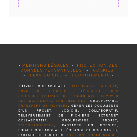
-
MENTIONS LÉGALES
-
PROTECTION DES
DONNÉES PERSONNELLES
-
COOKIES
-
PLAN DU SITE
-
RECRUTEMENTS
-
TRAVAIL COLLABORATIF,
ALTERNATIVE AU FTP
,
ENVOI DE FICHIERS
,
TÉLÉCHARGER DES
FICHIERS
,
PARTAGE DE DOCUMENTS
,
ENVOYER
DES DOCUMENTS PAR INTERNET
, GROUPEWARE,
TRANSFERT DE FICHIERS
, GÉRER LES DOCUMENTS
D'UN PROJET, LOGICIEL COLLABORATIF,
TÉLÉVERSEMENT DE FICHIERS, EXTRANET
COLLABORATIF, GROUPEWARE PROJET,
TÉLÉCHARGEMENT
, PARTAGER UN DOSSIER,
PROJET COLLABORATIF, ÉCHANGE DE DOCUMENTS,
PARTAGE DE FICHIERS,
GESTION DOCUMENTAIRE
,