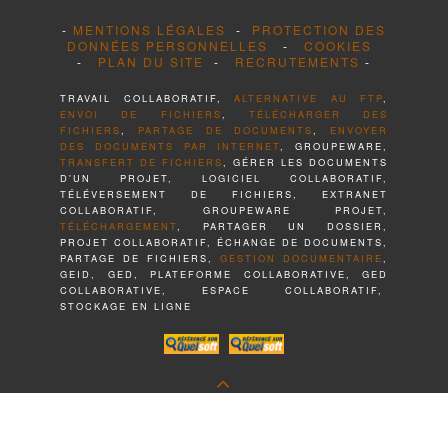
-
MENTIONS LÉGALES
-
PROTECTION DES
DONNÉES PERSONNELLES
-
COOKIES
-
PLAN DU SITE
-
RECRUTEMENTS
-
TRAVAIL COLLABORATIF,
ALTERNATIVE AU FTP
,
ENVOI DE FICHIERS
,
TÉLÉCHARGER DES
FICHIERS
,
PARTAGE DE DOCUMENTS
,
ENVOYER
DES DOCUMENTS PAR INTERNET
, GROUPEWARE,
TRANSFERT DE FICHIERS
, GÉRER LES DOCUMENTS
D'UN PROJET, LOGICIEL COLLABORATIF,
TÉLÉVERSEMENT DE FICHIERS, EXTRANET
COLLABORATIF, GROUPEWARE PROJET,
TÉLÉCHARGEMENT
, PARTAGER UN DOSSIER,
PROJET COLLABORATIF, ÉCHANGE DE DOCUMENTS,
PARTAGE DE FICHIERS,
GESTION DOCUMENTAIRE
,
GEID, GED, PLATEFORME COLLABORATIVE, GED
COLLABORATIVE, ESPACE COLLABORATIF,
STOCKAGE EN LIGNE