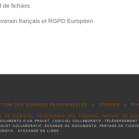
 de fichiers
souverain français et RGPD Européen
CTION DES DONNÉES PERSONNELLES
-
COOKIES
-
PL
I DE FICHIERS
,
TÉLÉCHARGER DES FICHIERS
,
PARTAGE DE DO
DOCUMENTS D'UN PROJET, LOGICIEL COLLABORATIF, TÉLÉVERSEMENT
PROJET COLLABORATIF, ÉCHANGE DE DOCUMENTS, PARTAGE DE FICHI
ORATIF, STOCKAGE EN LIGNE