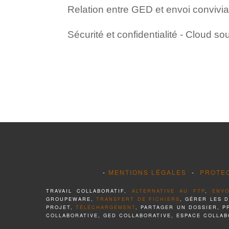
Relation entre GED et envoi convivial
Sécurité et confidentialité - Cloud 
-
MENTIONS LÉGALES
-
PROTE
TRAVAIL COLLABORATIF,
ALTERNATIVE AU FTP
,
ENVO
GROUPEWARE,
TRANSFERT DE FICHIERS
, GÉRER LES 
PROJET,
TÉLÉCHARGEMENT
, PARTAGER UN DOSSIER, 
COLLABORATIVE, GED COLLABORATIVE, ESPACE COLLAB