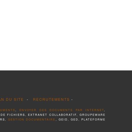
AN DU SITE
-
RECRUTEMENTS
-
CUMENTS
,
ENVOYER DES DOCUMENTS PAR INTERNET
,
 DE FICHIERS, EXTRANET COLLABORATIF, GROUPEWARE
ERS,
GESTION DOCUMENTAIRE
, GEID, GED, PLATEFORME