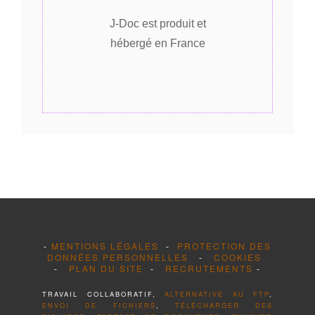
J-Doc est produit et
hébergé en France
-
MENTIONS LÉGALES
-
PROTECTION DES
DONNÉES PERSONNELLES
-
COOKIES
-
PLAN DU SITE
-
RECRUTEMENTS
-
TRAVAIL COLLABORATIF,
ALTERNATIVE AU FTP
,
ENVOI DE FICHIERS
,
TÉLÉCHARGER DES