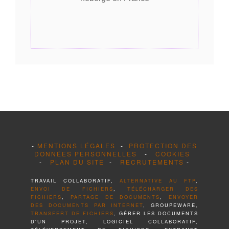
-
MENTIONS LÉGALES
-
PROTECTION DES
DONNÉES PERSONNELLES
-
COOKIES
-
PLAN DU SITE
-
RECRUTEMENTS
-
TRAVAIL COLLABORATIF,
ALTERNATIVE AU FTP
,
ENVOI DE FICHIERS
,
TÉLÉCHARGER DES
FICHIERS
,
PARTAGE DE DOCUMENTS
,
ENVOYER
DES DOCUMENTS PAR INTERNET
, GROUPEWARE,
TRANSFERT DE FICHIERS
, GÉRER LES DOCUMENTS
D'UN PROJET, LOGICIEL COLLABORATIF,