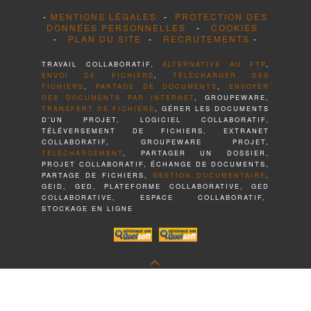
-
MENTIONS LÉGALES
-
PROTECTION DES
DONNÉES PERSONNELLES
-
COOKIES
-
PLAN DU SITE
-
RECRUTEMENTS
-
TRAVAIL COLLABORATIF,
ALTERNATIVE AU FTP
,
ENVOI DE FICHIERS
,
TÉLÉCHARGER DES
FICHIERS
,
PARTAGE DE DOCUMENTS
,
ENVOYER
DES DOCUMENTS PAR INTERNET
, GROUPEWARE,
TRANSFERT DE FICHIERS
, GÉRER LES DOCUMENTS
D'UN PROJET, LOGICIEL COLLABORATIF,
TÉLÉVERSEMENT DE FICHIERS, EXTRANET
COLLABORATIF, GROUPEWARE PROJET,
TÉLÉCHARGEMENT
, PARTAGER UN DOSSIER,
PROJET COLLABORATIF, ÉCHANGE DE DOCUMENTS,
PARTAGE DE FICHIERS,
GESTION DOCUMENTAIRE
,
GEID, GED, PLATEFORME COLLABORATIVE, GED
COLLABORATIVE, ESPACE COLLABORATIF,
STOCKAGE EN LIGNE